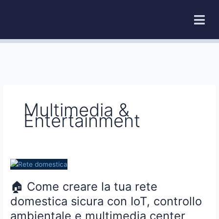
Vai
al
contenuto
Multimedia &
Entertainment
🏠
Come
🏠 Come creare la tua rete
creare
la
domestica sicura con IoT, controllo
tua
ambientale e multimedia center
rete