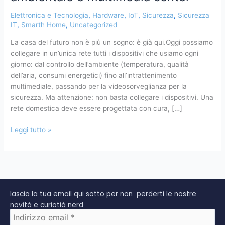
domestica
Elettronica e Tecnologia
,
Hardware
,
IoT
,
Sicurezza
,
Sicurezza
sicura
IT
,
Smarth Home
,
Uncategorized
con
IoT,
La casa del futuro non è più un sogno: è già qui.Oggi possiamo
controllo
collegare in un’unica rete tutti i dispositivi che usiamo ogni
ambientale
giorno: dal controllo dell’ambiente (temperatura, qualità
e
dell’aria, consumi energetici) fino all’intrattenimento
multimedia
multimediale, passando per la videosorveglianza per la
center
sicurezza. Ma attenzione: non basta collegare i dispositivi. Una
rete domestica deve essere progettata con cura, […]
Leggi tutto »
lascia la tua email qui sotto per non perderti le nostre
novità e curiotià nerd