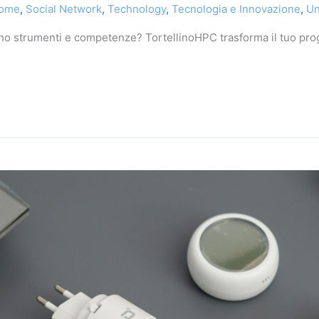
Home
,
Social Network
,
Technology
,
Tecnologia e Innovazione
,
Un
 strumenti e competenze? TortellinoHPC trasforma il tuo progett