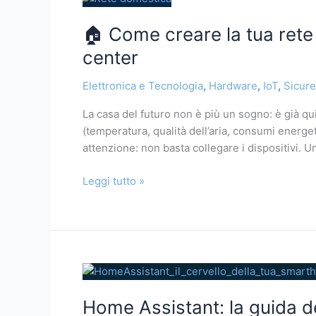
Come
🏠 Come creare la tua rete
creare
la
center
tua
rete
Elettronica e Tecnologia
,
Hardware
,
IoT
,
Sicur
domestica
La casa del futuro non è più un sogno: è già qui
sicura
(temperatura, qualità dell’aria, consumi energe
con
attenzione: non basta collegare i dispositivi. 
IoT,
controllo
Leggi tutto »
ambientale
e
multimedia
center
Home
Assistant:
Home Assistant: la guida d
la