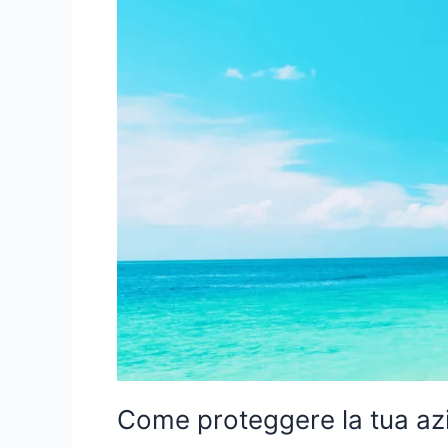
durante
le
festività
Come proteggere la tua azie