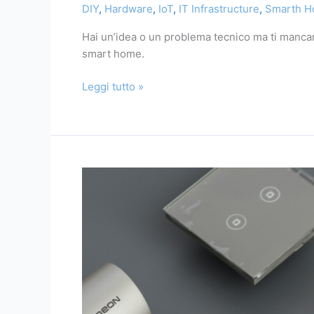
DIY
,
Hardware
,
IoT
,
IT Infrastructure
,
Smarth 
non
hai
Hai un’idea o un problema tecnico ma ti mancano
strumenti
smart home.
o
competenze?
Leggi tutto »
Te
lo
facciamo
noi.
Le
più
grandi
sfide
per
la
tua
smart
home