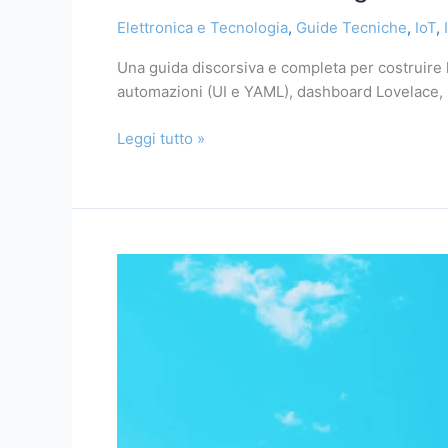
guida
Elettronica e Tecnologia
,
Guide Tecniche
,
IoT
,
definitiva
per
Una guida discorsiva e completa per costruire 
costruire
automazioni (UI e YAML), dashboard Lovelace, si
una
Smart
Leggi tutto »
Home
automatizzata
Come
proteggere
la
tua
azienda
dagli
attacchi
informatici