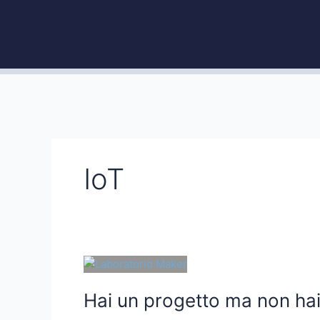
Vai
al
contenuto
IoT
Hai
un
Hai un progetto ma non hai
progetto
ma