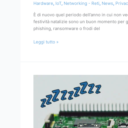
Hardware
,
IoT
,
Networking - Reti
,
News
,
Privac
È di nuovo quel periodo dell’anno in cui non ve
festività natalizie sono un buon momento per gli
phishing, ransomware o frodi del
Leggi tutto »
Progetto
Raspberry
Pi
per
regolare
la
temperatura
della