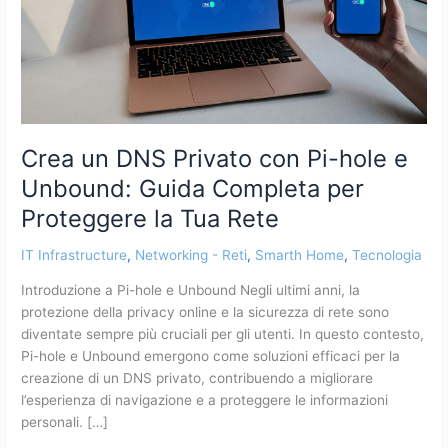
e
Unbound:
Guida
Completa
per
Proteggere
la
Crea un DNS Privato con Pi-hole e
Tua
Unbound: Guida Completa per
Rete
Proteggere la Tua Rete
IT Infrastructure
,
Networking - Reti
,
Smarth Home
,
Tecnologia
Introduzione a Pi-hole e Unbound Negli ultimi anni, la
protezione della privacy online e la sicurezza di rete sono
diventate sempre più cruciali per gli utenti. In questo contesto,
Pi-hole e Unbound emergono come soluzioni efficaci per la
creazione di un DNS privato, contribuendo a migliorare
l’esperienza di navigazione e a proteggere le informazioni
personali. […]