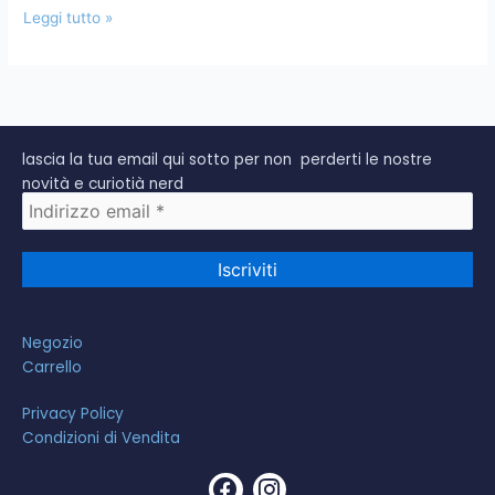
Leggi tutto »
lascia la tua email qui sotto per non perderti le nostre
novità e curiotià nerd
Negozio
Carrello
Privacy Policy
Condizioni di Vendita
F
I