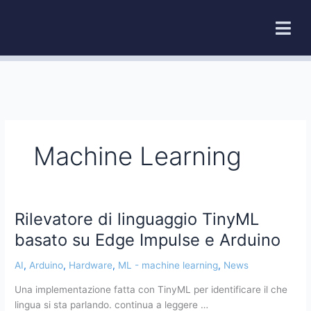
Vai
al
contenuto
Machine Learning
Rilevatore di linguaggio TinyML
Rilevatore
di
basato su Edge Impulse e Arduino
linguaggio
TinyML
AI
,
Arduino
,
Hardware
,
ML - machine learning
,
News
basato
Una implementazione fatta con TinyML per identificare il che
su
lingua si sta parlando. continua a leggere …
Edge