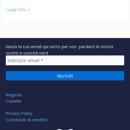
Impulse
Leggi tutto »
e
Arduino
lascia la tua email qui sotto per non perderti le nostre
novità e curiotià nerd
Negozio
Carrello
Privacy Policy
Condizioni di Vendita