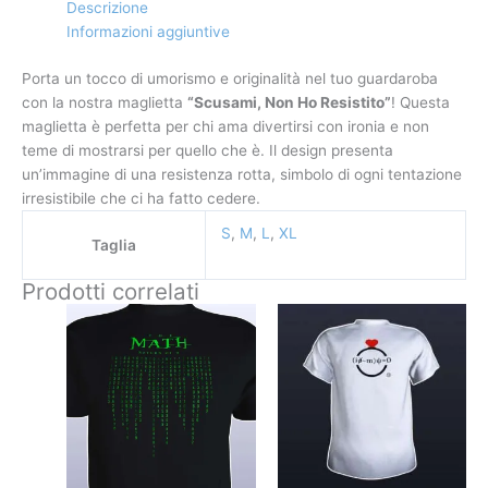
Descrizione
Informazioni aggiuntive
Porta un tocco di umorismo e originalità nel tuo guardaroba
con la nostra maglietta
“Scusami, Non Ho Resistito”
! Questa
maglietta è perfetta per chi ama divertirsi con ironia e non
teme di mostrarsi per quello che è. Il design presenta
un’immagine di una resistenza rotta, simbolo di ogni tentazione
irresistibile che ci ha fatto cedere.
S
,
M
,
L
,
XL
Taglia
Prodotti correlati
Questo
Questo
prodotto
prodotto
ha
ha
più
più
varianti.
varianti.
Le
Le
opzioni
opzioni
possono
possono