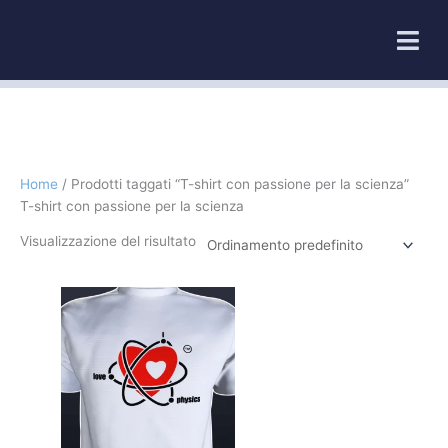
Vai
al
contenuto
Home
/ Prodotti taggati “T-shirt con passione per la scienza”
T-shirt con passione per la scienza
Visualizzazione del risultato
Questo
prodotto
ha
più
varianti.
Le
opzioni