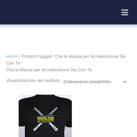
Vai
al
contenuto
Home
/ Prodotti taggati “Che la Massa per Accelerazione Sia
Con Te”
Che la Massa per Accelerazione Sia Con Te
Visualizzazione del risultato
Questo
prodotto
ha
più
varianti.
Le