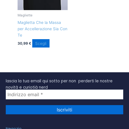
opzioni
possono
essere
Magliette
scelte
Maglietta Che la Massa
nella
per Accellerazione Sia Con
pagina
Te
del
Scegli
30,99
€
prodotto
lascia la tua email qui sotto per non perderti le nostre
novità e curiotià nerd
Negozio