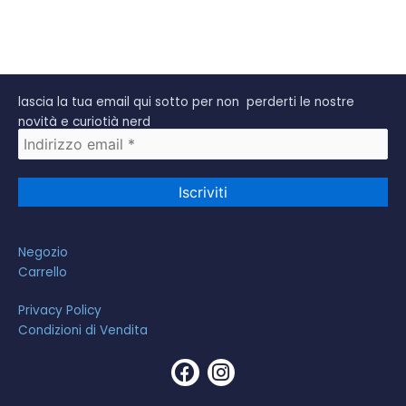
lascia la tua email qui sotto per non perderti le nostre
novità e curiotià nerd
Negozio
Carrello
Privacy Policy
Condizioni di Vendita
F
I
a
n