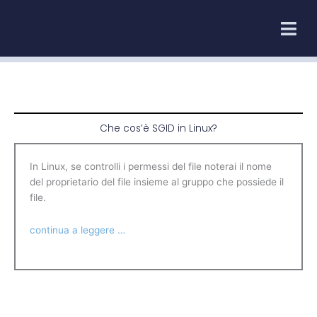
Vai
al
contenuto
Che cos’è SGID in Linux?
In Linux, se controlli i permessi del file noterai il nome
del proprietario del file insieme al gruppo che possiede il
file.
continua a leggere …